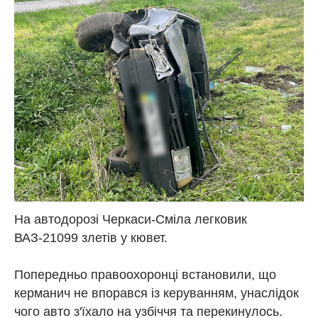
На автодорозі Черкаси-Сміла легковик
ВАЗ-21099 злетів у кювет.
Попередньо правоохоронці встановили, що
керманич не впорався із керуванням, унаслідок
чого авто з'їхало на узбіччя та перекинулось.