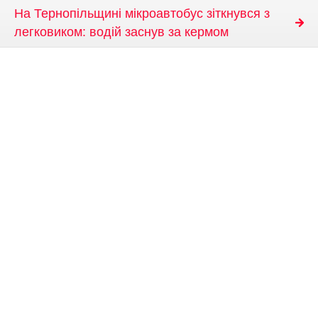
На Тернопільщині мікроавтобус зіткнувся з
легковиком: водій заснув за кермом