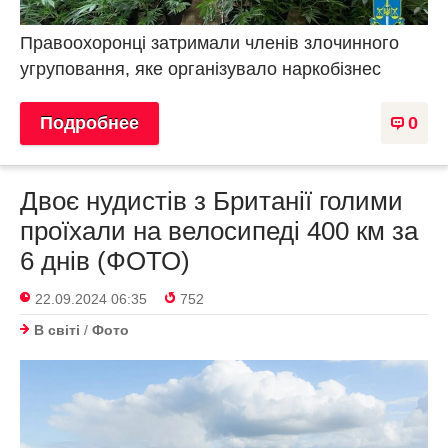
Правоохоронці затримали членів злочинного
угруповання, яке організувало наркобізнес
Подробнее
0
Двоє нудистів з Британії голими
проїхали на велосипеді 400 км за
6 днів (ФОТО)
22.09.2024 06:35
752
В світі
/
Фото