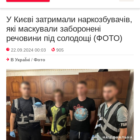
У Києві затримали наркозбувачів,
які маскували заборонені
речовини під солодощі (ФОТО)
22.09.2024 00:03
905
В УкраЇнi
/
Фото