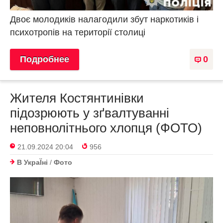
Двоє молодиків налагодили збут наркотиків і
психотропів на території столиці
Подробнее
0
Жителя Костянтинівки
підозрюють у зґвалтуванні
неповнолітнього хлопця (ФОТО)
21.09.2024 20:04
956
В УкраЇнi
/
Фото