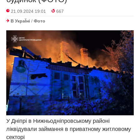
21.09.2024 19:01
667
В УкраЇнi
/
Фото
У Дніпрі в Нижньодніпровському районі
ліквідували займання в приватному житловому
секторі