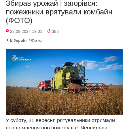
Збирав урожай і загорівся:
пожежники врятували комбайн
(ФОТО)
22.09.2024 19:01
353
В УкраЇнi
/
Фото
У суботу, 21 вересня рятувальники отримали
повідомлення про пожежу в с. Чернилява