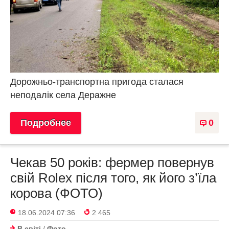
Дорожньо-транспортна пригода сталася
неподалік села Деражне
Подробнее
0
Чекав 50 років: фермер повернув
свій Rolex після того, як його з’їла
корова (ФОТО)
18.06.2024 07:36
2 465
В світі
/
Фото