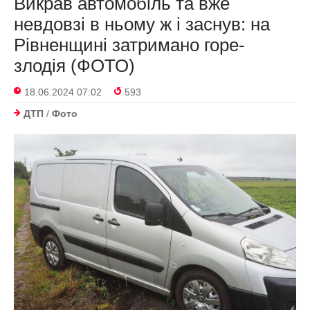
Викрав автомобіль та вже
невдовзі в ньому ж і заснув: на
Рівненщині затримано горе-
злодія (ФОТО)
18.06.2024 07:02
593
ДТП
/
Фото