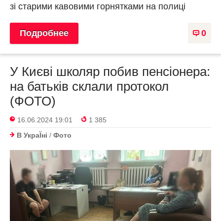
зі старими кавовими горнятками на полиці
Подробнее
0
У Києві школяр побив пенсіонера:
на батьків склали протокол
(ФОТО)
16.06.2024 19:01
1 385
В УкраЇнi
/
Фото