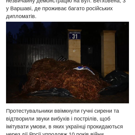
незвичайну демонстрацію на вул. Бетховена, 3
у Варшаві, де проживає багато російських
дипломатів.
Протестувальники ввімкнули гучні сирени та
відтворили звуки вибухів і пострілів, щоб
імітувати умови, в яких українці прокидаються
через дії Росії упродовж 10 років війни.