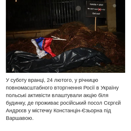
У суботу вранці, 24 лютого, у річницю
повномасштабного вторгнення Росії в Україну
польські активісти влаштували акцію біля
будинку, де проживає російський посол Сєргєй
Андрєєв у містечку Констанцін-Єзьорна під
Варшавою.