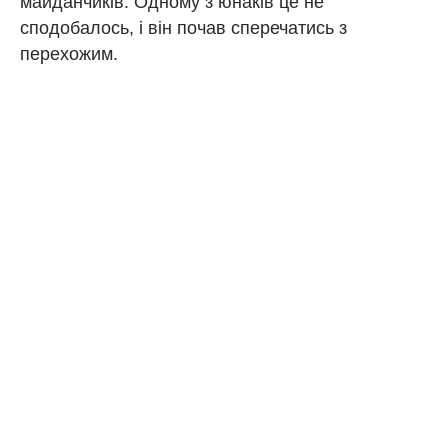
майданчиків. Одному з юнаків це не
сподобалось, і він почав сперечатись з
перехожим.