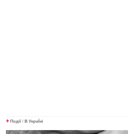
Події
/
В УкраЇнi