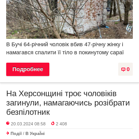
В Бучі 64-річний чоловік вбив 47-річну жінку і
намагався спалити її тіло в покинутому сараї
Подробнее
0
На Херсонщині троє чоловіків
загинули, намагаючись розібрати
безпілотник
20.03.2024 08:58
2 408
Події
/
В УкраЇнi