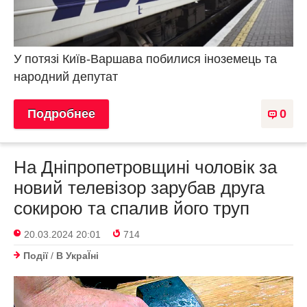
У потязі Київ-Варшава побилися іноземець та
народний депутат
Подробнее
0
На Дніпропетровщині чоловік за
новий телевізор зарубав друга
сокирою та спалив його труп
20.03.2024 20:01
714
Події
/
В УкраЇнi