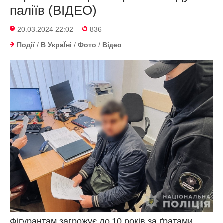
паліїв (ВІДЕО)
20.03.2024 22:02
836
Події
/
В УкраЇнi
/
Фото
/
Відео
Фігурантам загрожує до 10 років за ґратами