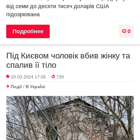
від семи до десяти тисяч доларів США
підозрювана
Подробнее
0
Під Києвом чоловік вбив жінку та
спалив її тіло
20.03.2024 17:05
739
Події
/
В УкраЇнi