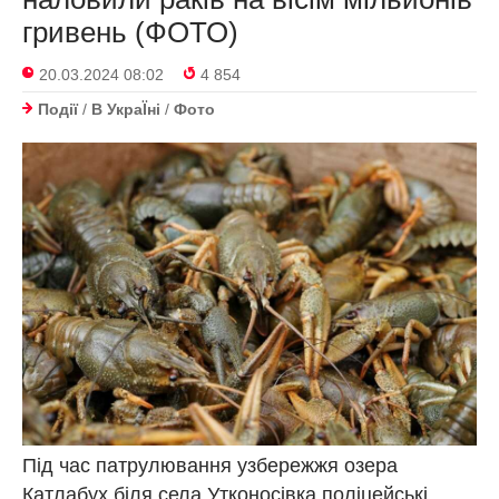
гривень (ФОТО)
20.03.2024 08:02
4 854
Події
/
В УкраЇнi
/
Фото
Під час патрулювання узбережжя озера
Катлабух біля села Утконосівка поліцейські