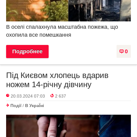
В оселі спалахнула масштабна пожежа, що
охопила все помешкання
Подробнее
0
Під Києвом хлопець вдарив
ножем 14-річну дівчину
20.03.2024 07:03
2 637
Події
/
В УкраЇнi