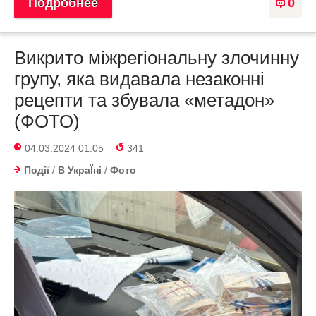
Подробнее
0
Викрито міжрегіональну злочинну
групу, яка видавала незаконні
рецепти та збувала «метадон»
(ФОТО)
04.03.2024 01:05
341
Події
/
В УкраЇнi
/
Фото