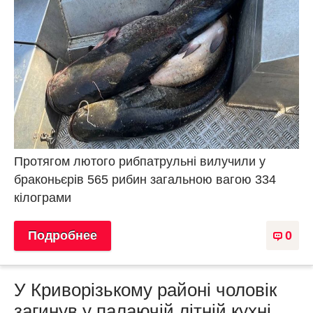
Протягом лютого рибпатрульні вилучили у
браконьєрів 565 рибин загальною вагою 334
кілограми
Подробнее
0
У Криворізькому районі чоловік
загинув у палаючій літній кухні