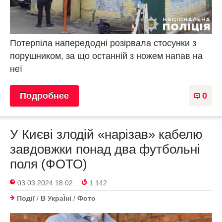
Потерпіла напередодні розірвала стосунки з
порушником, за що останній з ножем напав на
неї
Подробнее
0
У Києві злодій «нарізав» кабелю
завдовжки понад два футбольні
поля (ФОТО)
03.03.2024 18:02
1 142
Події
/
В УкраЇнi
/
Фото