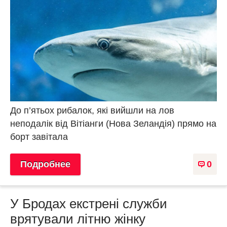
До п’ятьох рибалок, які вийшли на лов
неподалік від Вітіанги (Нова Зеландія) прямо на
борт завітала
Подробнее
0
У Бродах екстрені служби
врятували літню жінку