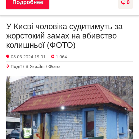
Подробнее
0
У Києві чоловіка судитимуть за
жорстокий замах на вбивство
колишньої (ФОТО)
03.03.2024 19:01
1 064
Події
/
В УкраЇнi
/
Фото