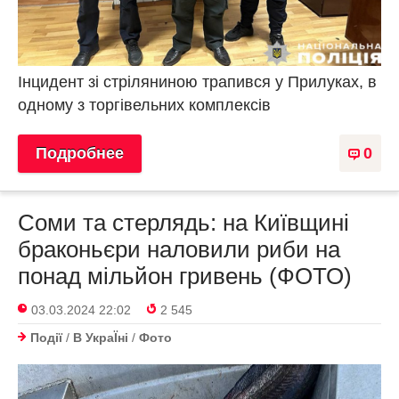
Інцидент зі стріляниною трапився у Прилуках, в
одному з торгівельних комплексів
Подробнее
0
Соми та стерлядь: на Київщині
браконьєри наловили риби на
понад мільйон гривень (ФОТО)
03.03.2024 22:02
2 545
Події
/
В УкраЇнi
/
Фото