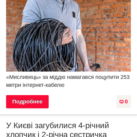
«Мисливець» за міддю намагався поцупити 253
метри інтернет-кабелю
Подробнее
0
У Києві загубилися 4-річний
хлопчик і 2-річна сестричка