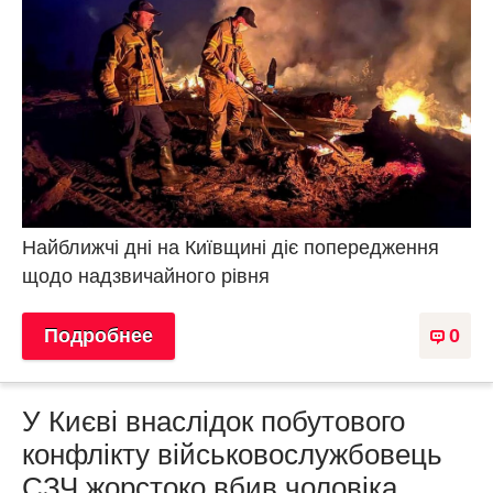
Найближчі дні на Київщині діє попередження
щодо надзвичайного рівня
Подробнее
0
У Києві внаслідок побутового
конфлікту військовослужбовець
СЗЧ жорстоко вбив чоловіка