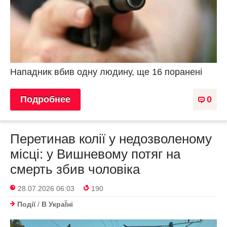
Нападник вбив одну людину, ще 16 поранені
Подробнее
0
Перетинав колії у недозволеному
місці: у Вишневому потяг на
смерть збив чоловіка
28.07.2026 06:03
190
Події
/
В УкраЇнi