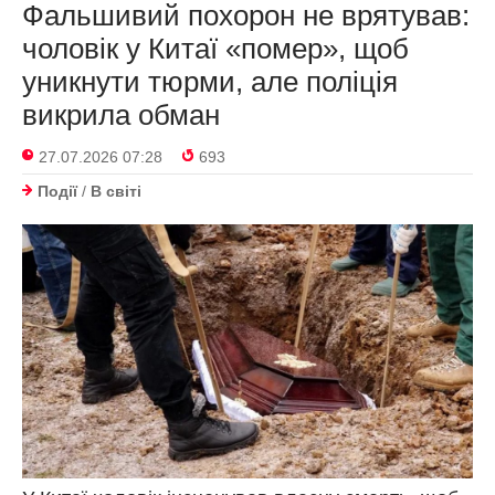
Фальшивий похорон не врятував:
чоловік у Китаї «помер», щоб
уникнути тюрми, але поліція
викрила обман
27.07.2026 07:28
693
Події
/
В світі