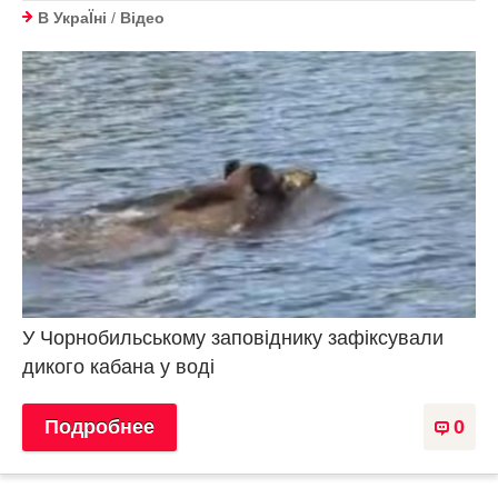
В УкраЇнi
/
Відео
У Чорнобильському заповіднику зафіксували
дикого кабана у воді
Подробнее
0