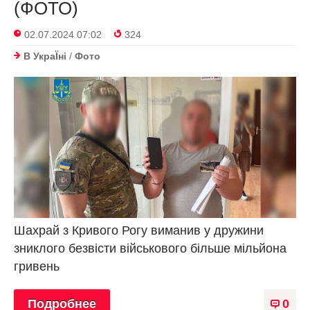
(ФОТО)
02.07.2024 07:02
324
В УкраЇнi
/
Фото
Шахрай з Кривого Рогу виманив у дружини
зниклого безвісти військового більше мільйона
гривень
Подробнее
0