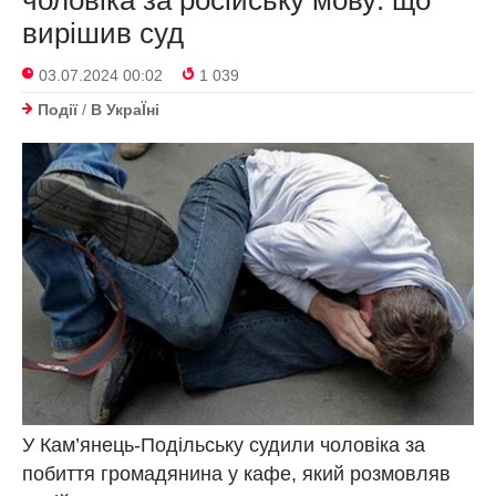
чоловіка за російську мову: що
вирішив суд
03.07.2024 00:02
1 039
Події
/
В УкраЇнi
У Кам’янець-Подільську судили чоловіка за
побиття громадянина у кафе, який розмовляв