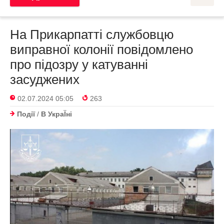
На Прикарпатті службовцю
виправної колонії повідомлено
про підозру у катуванні
засуджених
02.07.2024 05:05
263
Події
/
В УкраЇнi