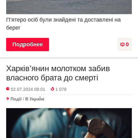
П’ятеро осіб були знайдені та доставлені на
берег
Подробнее
0
Харків’янин молотком забив
власного брата до смерті
02.07.2024 08:01
1 078
Події
/
В УкраЇнi