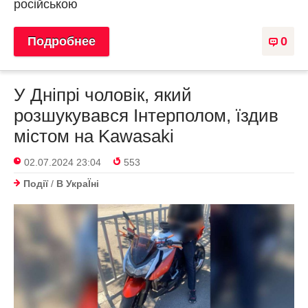
російською
Подробнее
0
У Дніпрі чоловік, який
розшукувався Інтерполом, їздив
містом на Kawasaki
02.07.2024 23:04
553
Події
/
В УкраЇнi