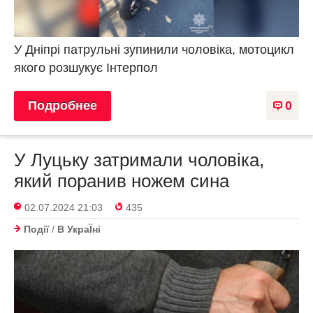
У Дніпрі патрульні зупинили чоловіка, мотоцикл
якого розшукує Інтерпол
Подробнее
0
У Луцьку затримали чоловіка,
який поранив ножем сина
02.07.2024 21:03
435
Події
/
В УкраЇнi