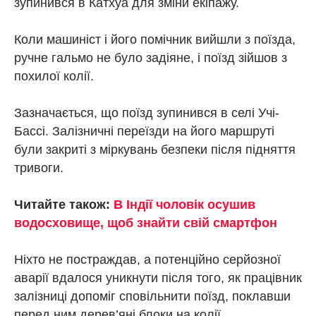
зупинився в Катхуа для зміни екіпажу.
Коли машиніст і його помічник вийшли з поїзда,
ручне гальмо не було задіяне, і поїзд зійшов з
похилої колії.
Зазначається, що поїзд зупинився в селі Учі-
Бассі. Залізничні переїзди на його маршруті
були закриті з міркувань безпеки після підняття
тривоги.
Читайте також:
В Індії чоловік осушив
водосховище, щоб знайти свій смартфон
Ніхто не постраждав, а потенційно серйозної
аварії вдалося уникнути після того, як працівник
залізниці допоміг сповільнити поїзд, поклавши
перед ним дерев’яні блоки на колії.