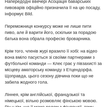
Напередодні ввечері Асоціація баварських
пивоварів офіційно призначила її на цю посаду,
інформує Bild.
Переможниця конкурсу може не лише пити
пиво, але й варити його, оскільки за порадою
батька вона обрала професію броварника.
Крім того, членів журі вразило її хобі: на відео
вона вміло пасується зі своїми партнерами з
футбольної команди — Клеє грає у півзахисті за
місцеву аматорську команду з Етцендорфа.
Щоправда, цього сезону дівчина поки що не
забила жодного гола.
Ліннея, крім англійської, французької та
німецької, вільно розмовляє фінською мовою.