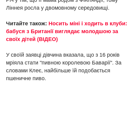
Річ у тім, що її мама родом з Фінляндії, тому
Ліннея росла у двомовному середовищі.
Читайте також:
Носить міні і ходить в клуби:
бабуся з Британії виглядає молодшою ​​за
своїх дітей (ВІДЕО)
У своїй заявці дівчина вказала, що з 16 років
мріяла стати "пивною королевою Баварії". За
словами Клеє, найбільше їй подобається
пшеничне пиво.