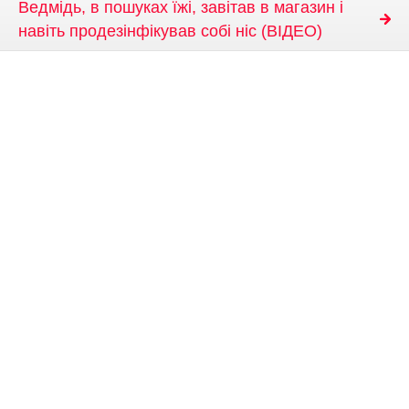
Ведмідь, в пошуках їжі, завітав в магазин і
навіть продезінфікував собі ніс (ВІДЕО)