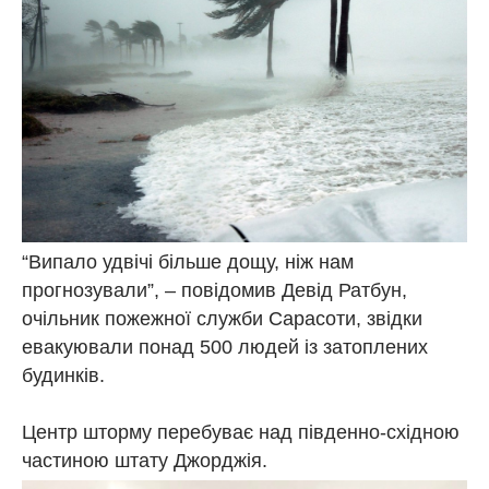
“Випало удвічі більше дощу, ніж нам
прогнозували”, – повідомив Девід Ратбун,
очільник пожежної служби Сарасоти, звідки
евакуювали понад 500 людей із затоплених
будинків.
Центр шторму перебуває над південно-східною
частиною штату Джорджія.