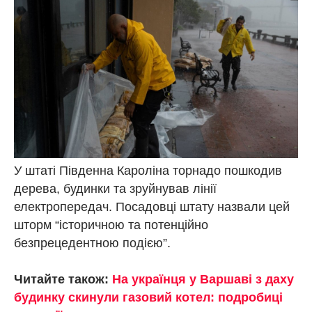
У штаті Південна Кароліна торнадо пошкодив
дерева, будинки та зруйнував лінії
електропередач. Посадовці штату назвали цей
шторм “історичною та потенційно
безпрецедентною подією”.
Читайте також:
На українця у Варшаві з даху
будинку скинули газовий котел: подробиці