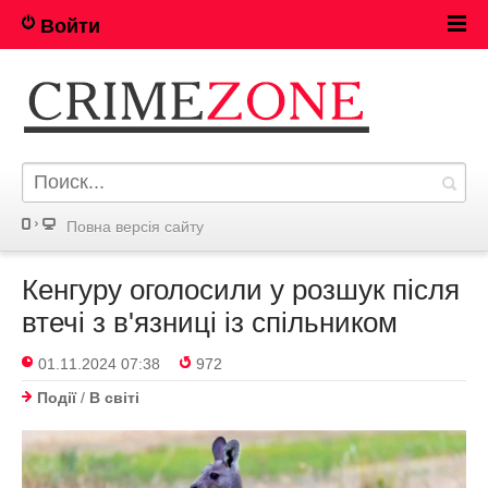
Войти
Повна версія сайту
Кенгуру оголосили у розшук після
втечі з в'язниці із спільником
01.11.2024 07:38
972
Події
/
В світі