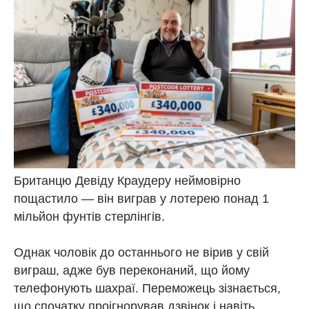
Британцю Девіду Краудеру неймовірно
пощастило — він виграв у лотерею понад 1
мільйон фунтів стерлінгів.
Однак чоловік до останнього не вірив у свій
виграш, адже був переконаний, що йому
телефонують шахраї. Переможець зізнається,
що спочатку проігнорував дзвінок і навіть