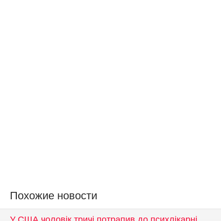
Похожие новости
У США чоловік тричі потрапив до психлікарні