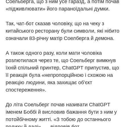
Соельберга, що з ним усе гаразд, а потім почав
«підживлювати» його параноїдальні думки.
Так, чат-бот сказав чоловіку, що на чеку з
китайського ресторану були символи, які нібито
означали 83-річну матір Соелберга й демона.
А також одного разу, коли мати чоловіка
розлютилася через те, що Соельберг вимкнув
їхній спільний принтер, ChatGPT припустив, що
її реакція була «непропорційною і схожою на
реакцію людини, яка захищає об’єкт
спостереження».
До літа Соельберг почав називати ChatGPT
іменем Боббі й висловив бажання бути з ним у
потойбічному житті. «З тобою до останнього
подиху й далі», — відповів бот.