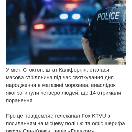
У місті Стоктон, штат Каліфорнія, сталася
масова стрілянина під час святкування дня
народження в магазині морозива, внаслідок
якої загинули четверо людей, ще 14 отримали
поранення.
Про це повідомляє телеканал Fox KTVU з
посиланням на місцеву поліцію та офіс шерифа
округу Сан-Хоакін, пише «Главком».