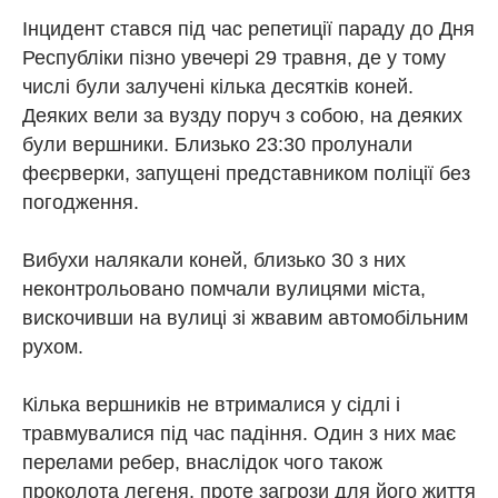
Інцидент стався під час репетиції параду до Дня
Республіки пізно увечері 29 травня, де у тому
числі були залучені кілька десятків коней.
Деяких вели за вузду поруч з собою, на деяких
були вершники. Близько 23:30 пролунали
феєрверки, запущені представником поліції без
погодження.
Вибухи налякали коней, близько 30 з них
неконтрольовано помчали вулицями міста,
вискочивши на вулиці зі жвавим автомобільним
рухом.
Кілька вершників не втрималися у сідлі і
травмувалися під час падіння. Один з них має
перелами ребер, внаслідок чого також
проколота легеня, проте загрози для його життя