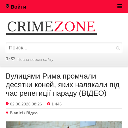
Войти
Повна версія сайту
Вулицями Рима промчали
десятки коней, яких налякали під
час репетиції параду (ВІДЕО)
02.06.2026 08:26
1 446
В світі
/
Відео