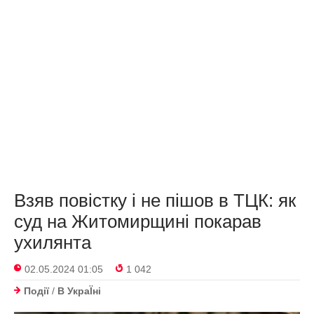
Взяв повістку і не пішов в ТЦК: як
суд на Житомирщині покарав
ухилянта
02.05.2024 01:05
1 042
Події
/
В УкраЇнi