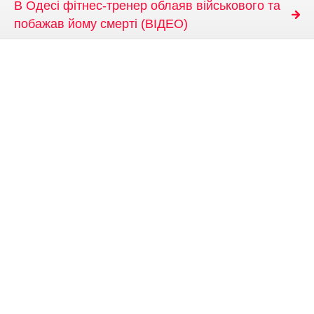
В Одесі фітнес-тренер облаяв військового та
побажав йому смерті (ВІДЕО)