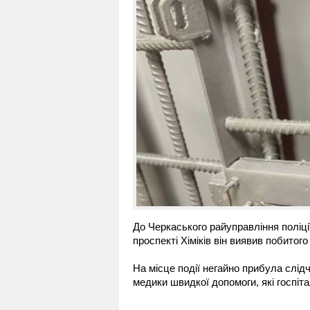
До Черкаського райуправління поліці
проспекті Хіміків він виявив побитого
На місце події негайно прибула слід
медики швидкої допомоги, які госпіта