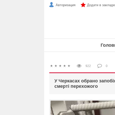
Авторизация
Додати в закладк
Голов
922
0
У Черкасах обрано запобіж
смерті перехожого