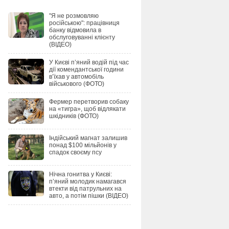
"Я не розмовляю
російською": працівниця
банку відмовила в
обслуговуванні клієнту
(ВІДЕО)
У Києві п’яний водій під час
дії комендантської години
в’їхав у автомобіль
військового (ФОТО)
Фермер перетворив собаку
на «тигра», щоб відлякати
шкідників (ФОТО)
Індійський магнат залишив
понад $100 мільйонів у
спадок своєму псу
Нічна гонитва у Києві:
п’яний молодик намагався
втекти від патрульних на
авто, а потім пішки (ВІДЕО)