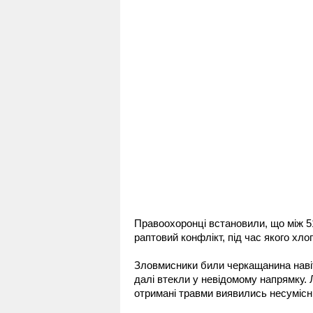
Правоохоронці встановили, що між 
раптовий конфлікт, під час якого хло
Зловмисники били черкащанина навіть
далі втекли у невідомому напрямку. Л
отримані травми виявились несумісн