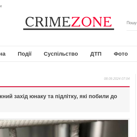
и
на
Події
Суспільство
ДТП
Фото
08.09.2024 07:04
ний захід юнаку та підлітку, які побили до