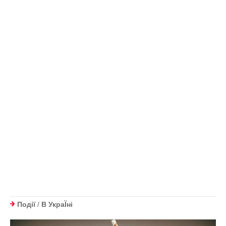
Події
/
В УкраЇнi