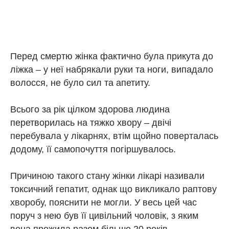
Перед смертю жінка фактично була прикута до
ліжка – у неї набрякали руки та ноги, випадало
волосся, не було сил та апетиту.
Всього за рік цілком здорова людина
перетворилась на тяжко хвору – двічі
перебувала у лікарнях, втім щойно поверталась
додому, її самопочуття погіршувалось.
Причиною такого стану жінки лікарі називали
токсичний гепатит, однак що викликало раптову
хворобу, пояснити не могли. У весь цей час
поруч з нею був її цивільний чоловік, з яким
вона прожила разом більше 20 років.