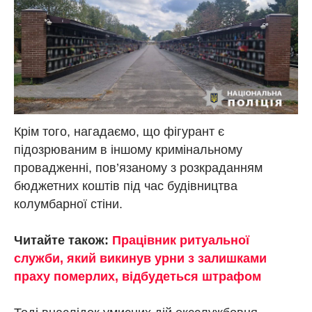
Крім того, нагадаємо, що фігурант є
підозрюваним в іншому кримінальному
провадженні, пов’язаному з розкраданням
бюджетних коштів під час будівництва
колумбарної стіни.
Читайте також:
Працівник ритуальної
служби, який викинув урни з залишками
праху померлих, відбудеться штрафом