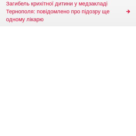
Загибель крихітної дитини у медзакладі
Тернополя: повідомлено про підозру ще
одному лікарю