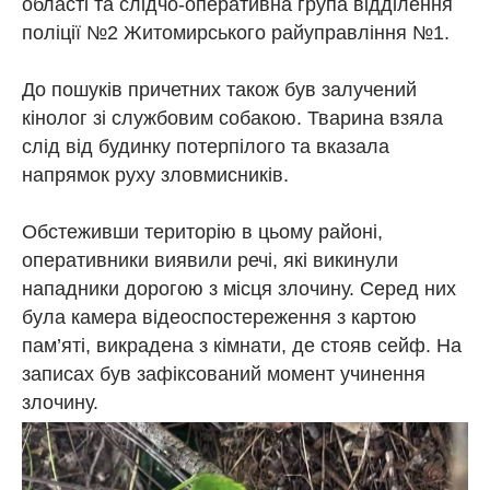
області та слідчо-оперативна група відділення
поліції №2 Житомирського райуправління №1.
До пошуків причетних також був залучений
кінолог зі службовим собакою. Тварина взяла
слід від будинку потерпілого та вказала
напрямок руху зловмисників.
Обстеживши територію в цьому районі,
оперативники виявили речі, які викинули
нападники дорогою з місця злочину. Серед них
була камера відеоспостереження з картою
пам’яті, викрадена з кімнати, де стояв сейф. На
записах був зафіксований момент учинення
злочину.