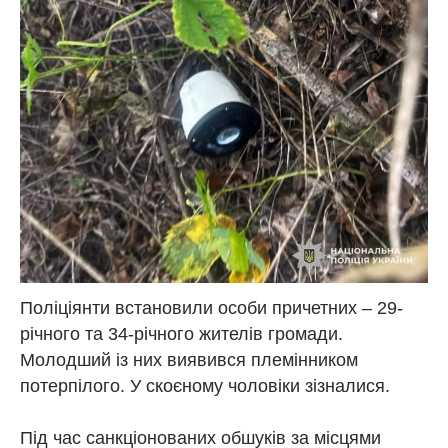
Поліціянти встановили особи причетних – 29-
річного та 34-річного жителів громади.
Молодший із них виявився племінником
потерпілого. У скоєному чоловіки зізналися.
Під час санкціонованих обшуків за місцями