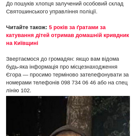
До пошуків хлопця залучений особовий склад
Святошинського управління поліції.
Читайте також:
5 років за ґратами за
катування дітей отримав домашній кривдник
на Київщині
Звертаємося до громадян: якщо вам відома
будь-яка інформація про місцезнаходження
Єгора — просимо терміново зателефонувати за
номерами телефонів 098 734 06 46 або на спец
лінію 102.