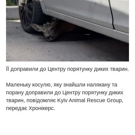
ЇЇ доправили до Центру порятунку диких тварин.
Маленьку косулю, яку знайшли налякану та
порану доправили до Центру порятунку диких
тварин, повідомляє Kyiv Animal Rescue Group,
передає Хронікерс.