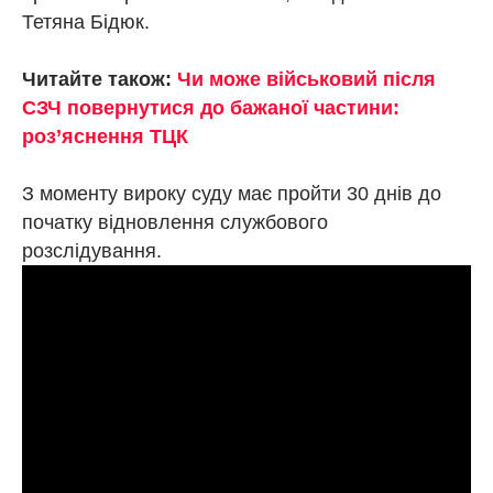
Тетяна Бідюк.
Читайте також:
Чи може військовий після
СЗЧ повернутися до бажаної частини:
роз’яснення ТЦК
З моменту вироку суду має пройти 30 днів до
початку відновлення службового
розслідування.