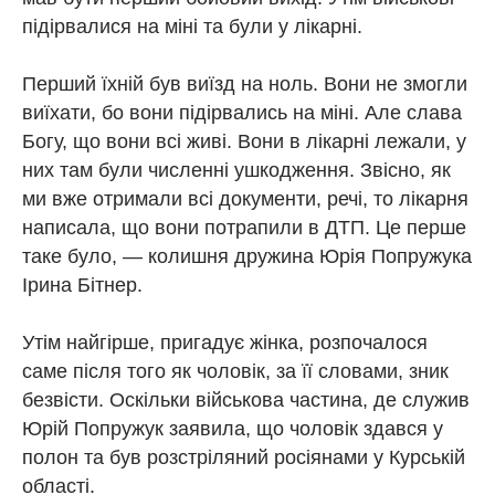
підірвалися на міні та були у лікарні.
Перший їхній був виїзд на ноль. Вони не змогли
виїхати, бо вони підірвались на міні. Але слава
Богу, що вони всі живі. Вони в лікарні лежали, у
них там були численні ушкодження. Звісно, як
ми вже отримали всі документи, речі, то лікарня
написала, що вони потрапили в ДТП. Це перше
таке було, — колишня дружина Юрія Попружука
Ірина Бітнер.
Утім найгірше, пригадує жінка, розпочалося
саме після того як чоловік, за її словами, зник
безвісти. Оскільки військова частина, де служив
Юрій Попружук заявила, що чоловік здався у
полон та був розстріляний росіянами у Курській
області.