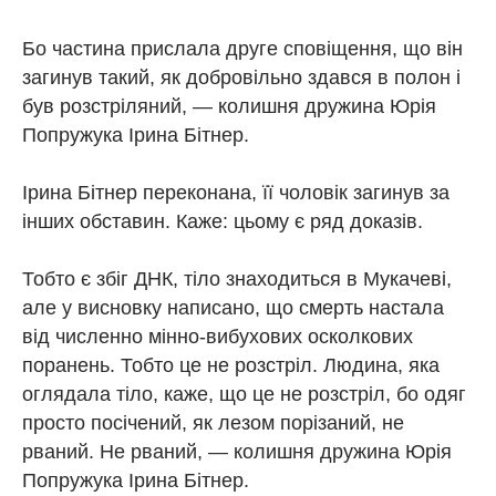
Бо частина прислала друге сповіщення, що він
загинув такий, як добровільно здався в полон і
був розстріляний, — колишня дружина Юрія
Попружука Ірина Бітнер.
Ірина Бітнер переконана, її чоловік загинув за
інших обставин. Каже: цьому є ряд доказів.
Тобто є збіг ДНК, тіло знаходиться в Мукачеві,
але у висновку написано, що смерть настала
від численно мінно-вибухових осколкових
поранень. Тобто це не розстріл. Людина, яка
оглядала тіло, каже, що це не розстріл, бо одяг
просто посічений, як лезом порізаний, не
рваний. Не рваний, — колишня дружина Юрія
Попружука Ірина Бітнер.