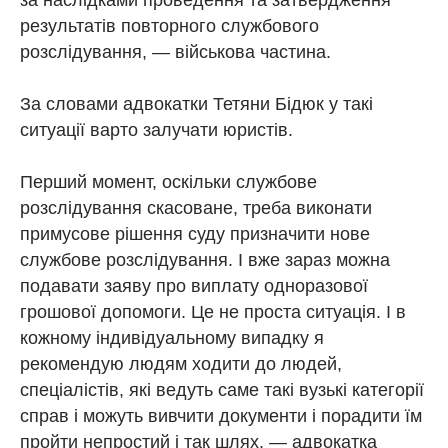
за наслідками проведення та затвердження
результатів повторного службового
розслідування, — військова частина.
За словами адвокатки Тетяни Бідюк у такі
ситуації варто залучати юристів.
Перший момент, оскільки службове
розслідування скасоване, треба виконати
примусове рішення суду призначити нове
службове розслідування. І вже зараз можна
подавати заяву про виплату одноразової
грошової допомоги. Це не проста ситуація. І в
кожному індивідуальному випадку я
рекомендую людям ходити до людей,
спеціалістів, які ведуть саме такі вузькі категорії
справ і можуть вивчити документи і порадити їм
пройти непростий і так шлях, — адвокатка