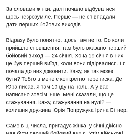
За словами жінки, далі почало відбуватися
щось незрозуміле. Перше — не співпадали
дати перших бойових виходів.
Відразу було понятно, щось там не то. Бо коли
прийшло сповіщення, там було вказано перший
бойовий виход — 24 січня. Хоча 19 січня в них
це був перший виїзд, коли вони підірвалися. І я
почала до них дзвонити. Кажу, як так може
бути? Тобто в мене є конкретно переписка. Де
Юра писав, я там 19 їду на ноль. А у вас
написано зовсім інше. Мені сказали, що це
стажування. Кажу, стажування на нулі? —
колишня дружина Юрія Попружука Ірина Бітнер.
Саме в ці числа, пригадує жінка, у січні дійсно
мав бути перший бойовий вихід. Утім військові