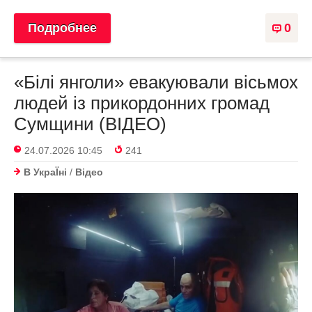
Подробнее
0
«Білі янголи» евакуювали вісьмох
людей із прикордонних громад
Сумщини (ВІДЕО)
24.07.2026 10:45
241
В УкраЇнi
/
Відео