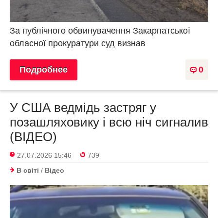
За публічного обвинувачення Закарпатської
обласної прокуратури суд визнав
Подробнее
0
У США ведмідь застряг у
позашляховику і всю ніч сигналив
(ВІДЕО)
27.07.2026 15:46
739
В світі
/
Відео