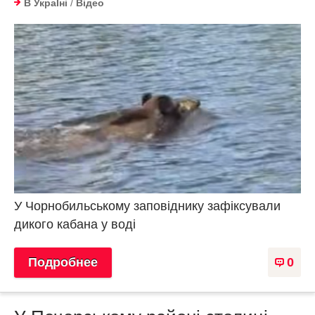
В УкраЇнi
/
Відео
У Чорнобильському заповіднику зафіксували
дикого кабана у воді
Подробнее
0