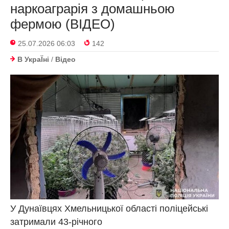
наркоаграрія з домашньою
фермою (ВІДЕО)
25.07.2026 06:03
142
В УкраЇнi
/
Відео
У Ду­на­їв­цях Хмель­ницької об­ласті по­лі­цей­ські
зат­ри­ма­ли 43-річ­но­го