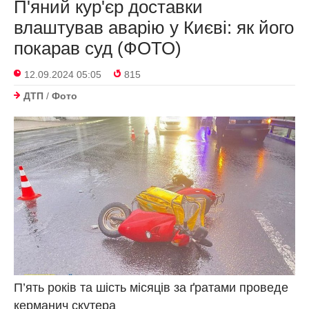
П'яний кур'єр доставки
влаштував аварію у Києві: як його
покарав суд (ФОТО)
12.09.2024 05:05
815
ДТП
/
Фото
П’ять років та шість місяців за ґратами проведе
керманич скутера