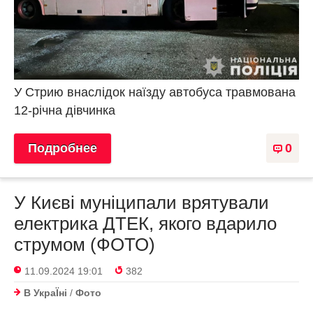
У Стрию внаслідок наїзду автобуса травмована
12-річна дівчинка
Подробнее
0
У Києві муніципали врятували
електрика ДТЕК, якого вдарило
струмом (ФОТО)
11.09.2024 19:01
382
В УкраЇнi
/
Фото