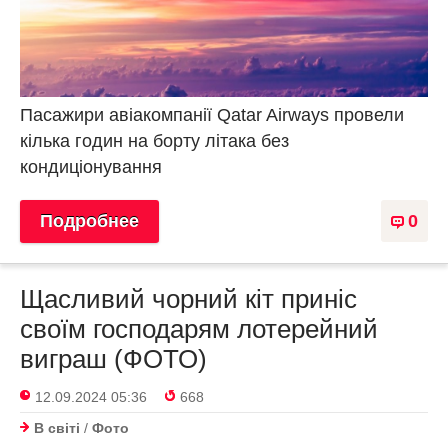
Пасажири авіакомпанії Qatar Airways провели
кілька годин на борту літака без
кондиціонування
Подробнее
0
Щасливий чорний кіт приніс
своїм господарям лотерейний
виграш (ФОТО)
12.09.2024 05:36
668
В світі
/
Фото