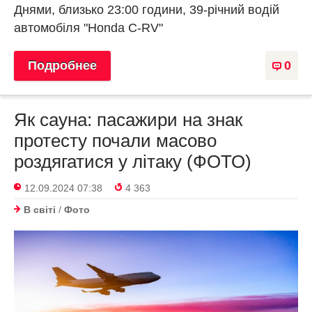
Днями, близько 23:00 години, 39-річний водій
автомобіля "Honda C-RV"
Подробнее
0
Як сауна: пасажири на знак
протесту почали масово
роздягатися у літаку (ФОТО)
12.09.2024 07:38
4 363
В світі
/
Фото