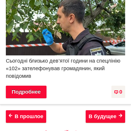
Сьогодні близько дев’ятої години на спецлінію
«102» зателефонував громадянин, який
повідомив
Подробнее
0
В прошлое
В будущее