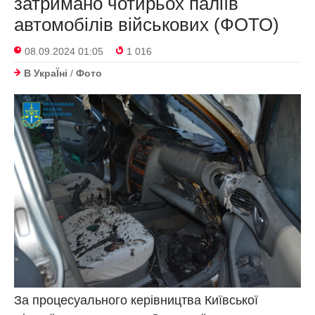
затримано чотирьох паліїв
автомобілів військових (ФОТО)
08.09.2024 01:05
1 016
В УкраЇнi
/
Фото
За процесуального керівництва Київської