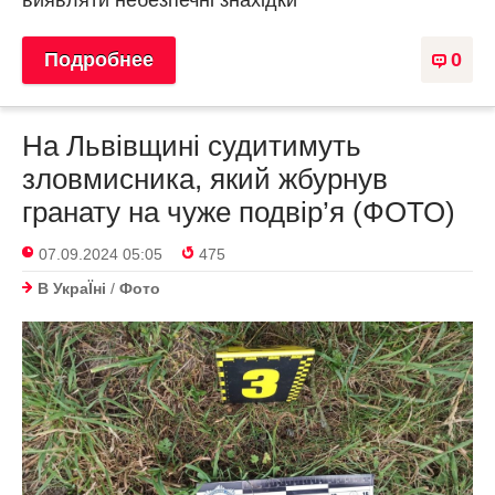
виявляти небезпечні знахідки
Подробнее
0
На Львівщині судитимуть
зловмисника, який жбурнув
гранату на чуже подвір’я (ФОТО)
07.09.2024 05:05
475
В УкраЇнi
/
Фото