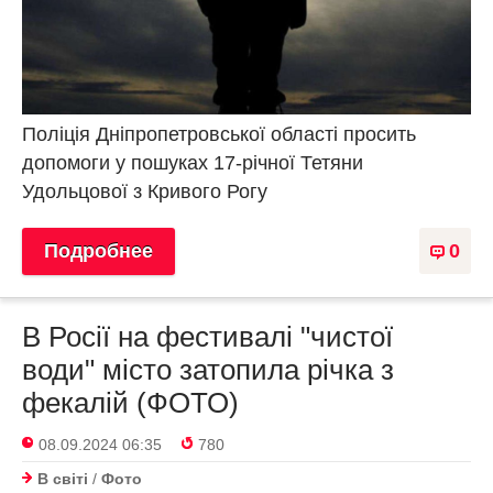
Поліція Дніпропетровської області просить
допомоги у пошуках 17-річної Тетяни
Удольцової з Кривого Рогу
Подробнее
0
В Росії на фестивалі "чистої
води" місто затопила річка з
фекалій (ФОТО)
08.09.2024 06:35
780
В світі
/
Фото