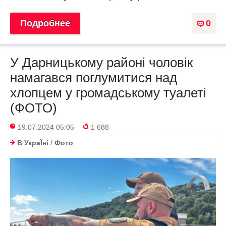
Подробнее
0
У Дарницькому районі чоловік
намагався поглумитися над
хлопцем у громадському туалеті
(ФОТО)
19.07.2024 05:05
1 688
В УкраЇнi
/
Фото