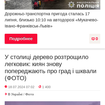
Дорожньо-транспортна пригода сталась 17
липня, близько 10:10 на автодорозі «Мукачево-
Івано-Франківськ-Львів»
Подробнее
0
У столиці дерево розтрощило
легковик: киян знову
попереджають про град і шквали
(ФОТО)
18.07.2024 07:02
1 400
В УкраЇнi
/
Фото