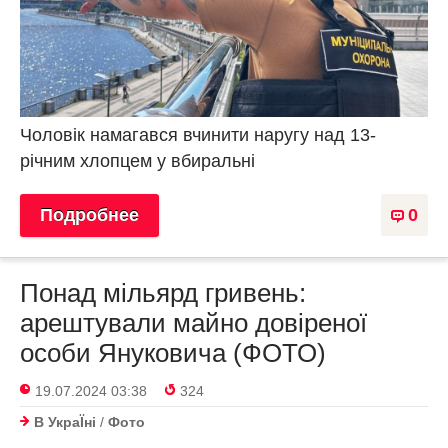
Чоловік намагався вчинити наругу над 13-
річним хлопцем у вбиральні
Подробнее
0
Понад мільярд гривень:
арештували майно довіреної
особи Януковича (ФОТО)
19.07.2024 03:38
324
В УкраЇнi
/
Фото