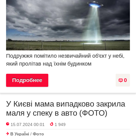
Подружжя помітило незвичайний об'єкт у небі,
який пролітав над їхнім будинком
Подробнее
0
У Києві мама випадково закрила
маля у спеку в авто (ФОТО)
15.07.2024 00:01
1 949
В УкраЇнi
/
Фото