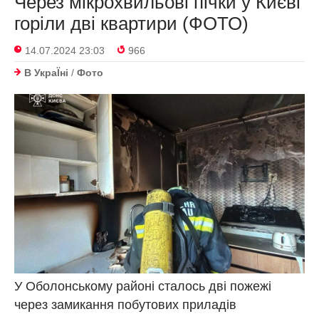
Через мікрохвильові пічки у Києві
горіли дві квартири (ФОТО)
14.07.2024 23:03
966
В УкраЇнi
/
Фото
У Оболонському районі сталось дві пожежі
через замикання побутових приладів