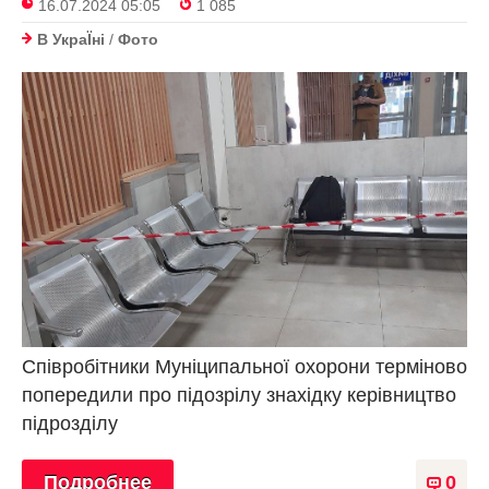
16.07.2024 05:05
1 085
В УкраЇнi
/
Фото
Співробітники Муніципальної охорони терміново
попередили про підозрілу знахідку керівництво
підрозділу
Подробнее
0