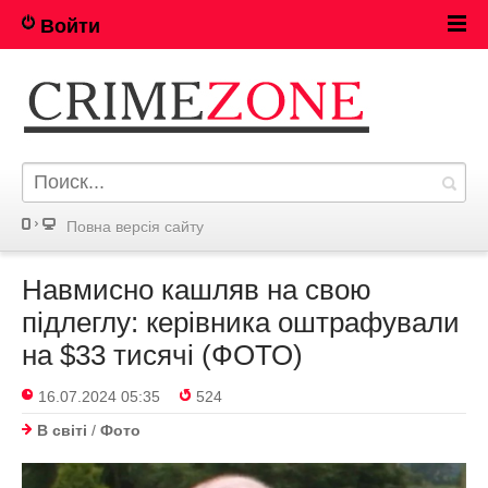
Войти
Повна версія сайту
Навмисно кашляв на свою
підлеглу: керівника оштрафували
на $33 тисячі (ФОТО)
16.07.2024 05:35
524
В світі
/
Фото