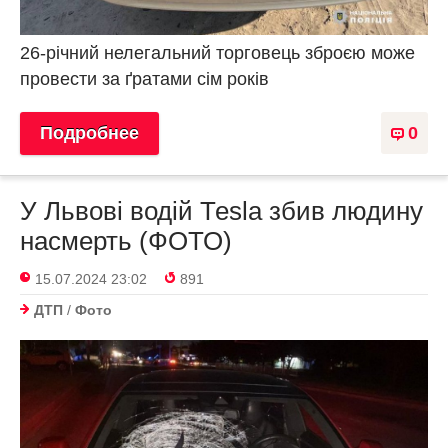
26-річний нелегальний торговець зброєю може
провести за ґратами сім років
Подробнее
0
У Львові водій Теsla збив людину
насмерть (ФОТО)
15.07.2024 23:02
891
ДТП
/
Фото