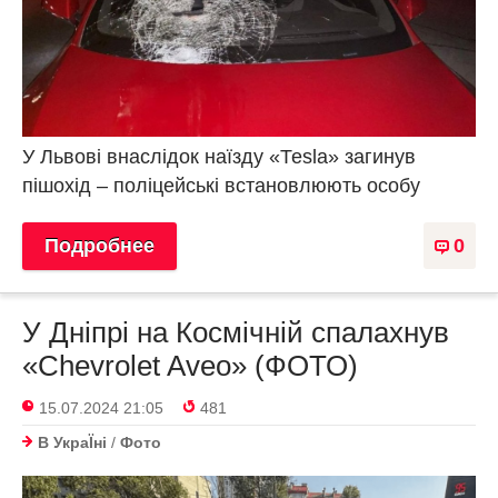
У Львові внаслідок наїзду «Теsla» загинув
пішохід – поліцейські встановлюють особу
Подробнее
0
У Дніпрі на Космічній спалахнув
«Chevrolet Aveo» (ФОТО)
15.07.2024 21:05
481
В УкраЇнi
/
Фото