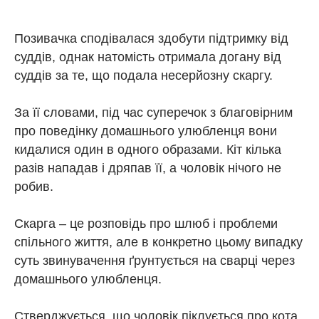
Позивачка сподівалася здобути підтримку від
суддів, однак натомість отримала догану від
суддів за те, що подала несерйозну скаргу.
За її словами, під час суперечок з благовірним
про поведінку домашнього улюбленця вони
кидалися один в одного образами. Кіт кілька
разів нападав і дряпав її, а чоловік нічого не
робив.
Скарга – це розповідь про шлюб і проблеми
спільного життя, але в конкретно цьому випадку
суть звинувачення ґрунтується на сварці через
домашнього улюбленця.
Стверджується, що чоловік піклується про кота